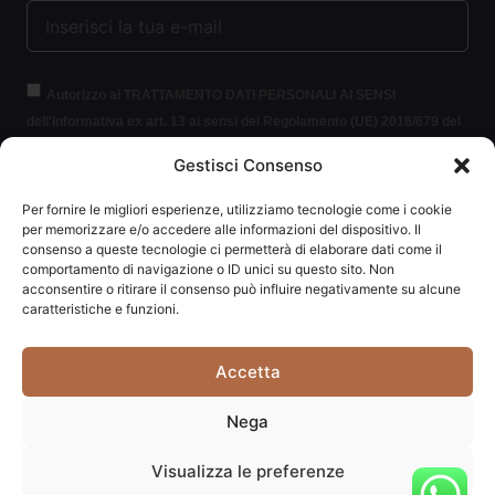
Autorizzo al TRATTAMENTO DATI PERSONALI AI SENSI
dell'Informativa ex art. 13 ai sensi del Regolamento (UE) 2016/679 del
Parlamento europeo e del Consiglio, del 27 aprile 2016, relativo alla
Gestisci Consenso
protezione delle persone fisiche con riguardo al trattamento dei dati
personali (per brevità GDPR 2016/679).
Clicca per leggere le
Per fornire le migliori esperienze, utilizziamo tecnologie come i cookie
informazioni.
per memorizzare e/o accedere alle informazioni del dispositivo. Il
consenso a queste tecnologie ci permetterà di elaborare dati come il
comportamento di navigazione o ID unici su questo sito. Non
ISCRIVITI ALLA NEWSLETTER
acconsentire o ritirare il consenso può influire negativamente su alcune
caratteristiche e funzioni.
Accetta
Carpediem di Traversa Monia | P.IVA: 03415840408 | REA:
Nega
RN-292037
Visualizza le preferenze
Website powered by
Studio99