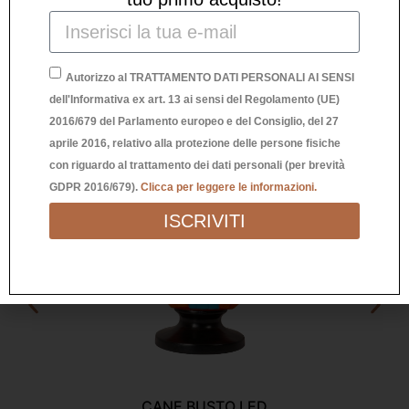
Prodotti Correlati
Autorizzo al TRATTAMENTO DATI PERSONALI AI SENSI
dell'Informativa ex art. 13 ai sensi del Regolamento (UE)
2016/679 del Parlamento europeo e del Consiglio, del 27
aprile 2016, relativo alla protezione delle persone fisiche
con riguardo al trattamento dei dati personali (per brevità
GDPR 2016/679).
Clicca per leggere le informazioni.
ISCRIVITI
CANE BUSTO LED