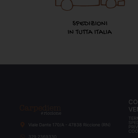
CO
VE
TER
SPED
Viale Dante 170/A - 47838 Riccione (RN)
PRI
COO
329 2369330