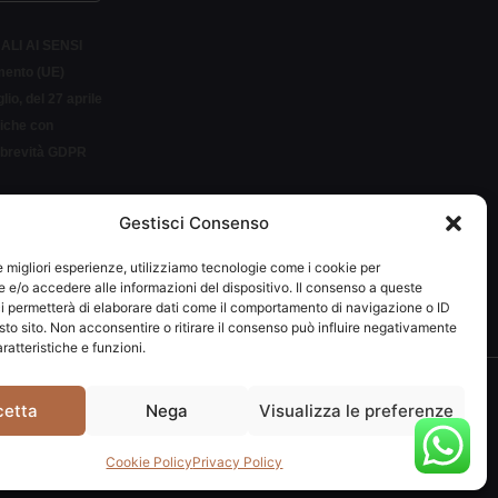
ALI AI SENSI
amento (UE)
io, del 27 aprile
siche con
r brevità GDPR
Gestisci Consenso
LETTER
le migliori esperienze, utilizziamo tecnologie come i cookie per
e/o accedere alle informazioni del dispositivo. Il consenso a queste
i permetterà di elaborare dati come il comportamento di navigazione o ID
sto sito. Non acconsentire o ritirare il consenso può influire negativamente
ratteristiche e funzioni.
292037
cetta
Nega
Visualizza le preferenze
Cookie Policy
Privacy Policy