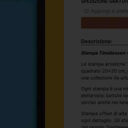
SPEDIZIONE GRATUIT
Aggiungi ai prefer
Aggiungi al carrello
Descrizione:
Stampa Timidessen – 
Le stampe artistiche 
quadrato 20×20 cm, pe
una collezione da urlo
Ogni stampa è una mini
dell’artista: battute t
sorriso anche nei lune
Stampa offset di alta
ogni dettaglio. Gli sfo
del mondo Timidesse