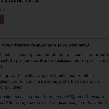
A A PARTIRE DA 79€
iti
Ironia d’autore da appendere (e collezionare!)
Timidessen sono piccole bombe di ironia su carta: formato
rfetto per dare carattere a qualsiasi muro (o per iniziare
).
 opera d’arte illustrata, con lo stile inconfondibile
aglienti, colori iconici e personaggi che ti strappano un
dì più lunedì.
 qualità, su carta patinata opaca da 350g, che fa risaltare
ndi? Solo i top: azzurro cielo e giallo sole, le tinte simbolo
n.