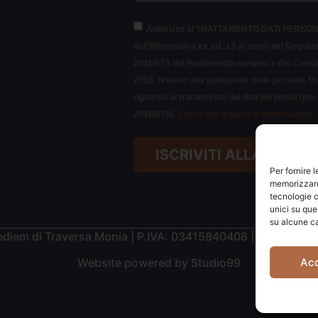
Autorizzo al TRATTAMENTO DATI PERSON
dell'Informativa ex art. 13 ai sensi del Regol
2016/679 del Parlamento europeo e del Consigl
2016, relativo alla protezione delle persone fi
riguardo al trattamento dei dati personali (pe
2016/679).
Clicca per leggere le informazioni.
ISCRIVITI ALLA NEWS
Per fornire 
memorizzare 
tecnologie c
unici su que
su alcune ca
diem di Traversa Monia | P.IVA: 03415840408 | REA: RN-
Website powered by
Studio99
Ac