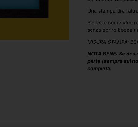
Una stampa tira l’alt
Perfette come idee reg
senza aprire bocca (la
MISURA STAMPA: 2
NOTA BENE: Se deside
parte (sempre sul nos
completa.