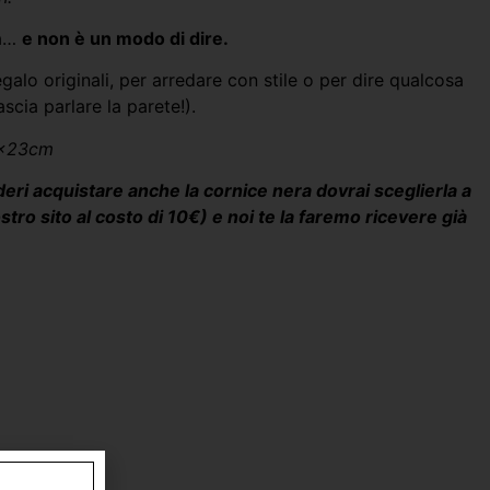
ra…
e non è un modo di dire.
alo originali, per arredare con stile o per dire qualcosa
scia parlare la parete!).
3x23cm
ri acquistare anche la cornice nera dovrai sceglierla a
tro sito al costo di 10€) e noi te la faremo ricevere già