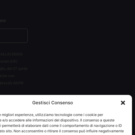
ere
ALI AI SENSI
amento (UE)
io, del 27 aprile
siche con
r brevità GDPR
Gestisci Consenso
LETTER
le migliori esperienze, utilizziamo tecnologie come i cookie per
e/o accedere alle informazioni del dispositivo. Il consenso a queste
i permetterà di elaborare dati come il comportamento di navigazione o ID
sto sito. Non acconsentire o ritirare il consenso può influire negativamente