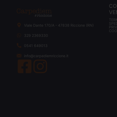
CO
VE
TER
SPED
Viale Dante 170/A - 47838 Riccione (RN)
PRI
COO
329 2369330
0541 649013
info@carpediemriccione.it