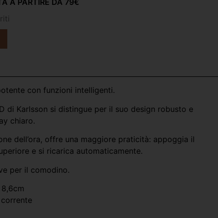
A A PARTIRE DA 79€
iti
tente con funzioni intelligenti.
 di Karlsson si distingue per il suo design robusto e
lay chiaro.
ione dell’ora, offre una maggiore praticità: appoggia il
superiore e si ricarica automaticamente.
e per il comodino.
x 8,6cm
 corrente