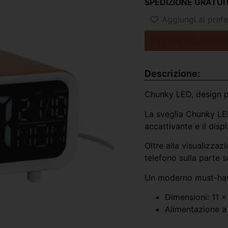
SPEDIZIONE GRATUIT
Aggiungi ai prefer
Aggiungi al carrello
Descrizione:
Chunky LED, design po
La sveglia Chunky LED
accattivante e il disp
Oltre alla visualizzaz
telefono sulla parte 
Un moderno must-hav
Dimensioni: 11 
Alimentazione a