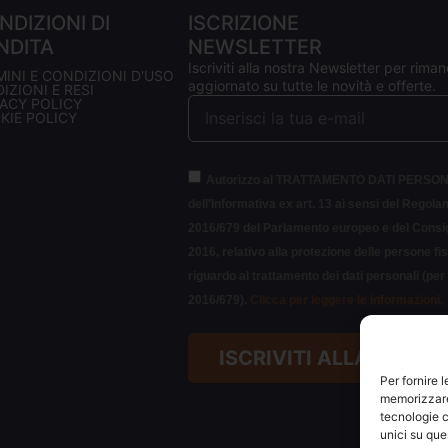
NDIZIONI DI
ISCRIZIONE
NDITA
NEWSLETTER
Iscriviti alla nostra Newsletter per riman
MINI E CONDIZIONI D'USO
aggiornato su tutte le novità e offerte.
IZIONI E RESI
VACY POLICY
KIE POLICY
Autorizzo al TRATTAMENTO DATI PERSON
dell'Informativa ex art. 13 ai sensi del Regol
2016/679 del Parlamento europeo e del Consigl
2016, relativo alla protezione delle persone fi
riguardo al trattamento dei dati personali (pe
2016/679).
Clicca per leggere le informazioni.
ISCRIVITI ALLA NEWS
Per fornire 
memorizzare 
tecnologie c
unici su que