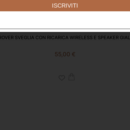
ISCRIVITI
ROVER SVEGLIA CON RICARICA WIRELESS E SPEAKER GIA
55,00
€