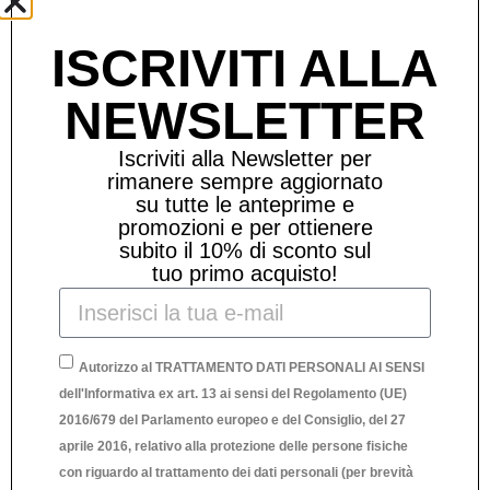
ISCRIVITI ALLA
NEWSLETTER
Iscriviti alla Newsletter per
rimanere sempre aggiornato
su tutte le anteprime e
promozioni e per ottienere
subito il 10% di sconto sul
tuo primo acquisto!
Autorizzo al TRATTAMENTO DATI PERSONALI AI SENSI
dell'Informativa ex art. 13 ai sensi del Regolamento (UE)
2016/679 del Parlamento europeo e del Consiglio, del 27
aprile 2016, relativo alla protezione delle persone fisiche
VASSOIO IN LATTA SMALTATA
SO
con riguardo al trattamento dei dati personali (per brevità
“SALUTE, CHEERS, SANTE'”