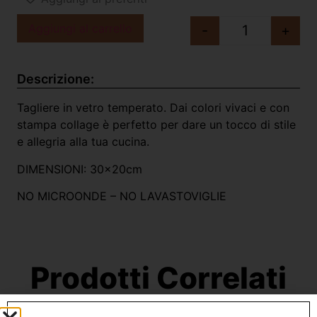
Aggiungi al carrello
-
+
Descrizione:
Tagliere in vetro temperato. Dai colori vivaci e con
stampa collage è perfetto per dare un tocco di stile
e allegria alla tua cucina.
DIMENSIONI: 30x20cm
NO MICROONDE – NO LAVASTOVIGLIE
Prodotti Correlati