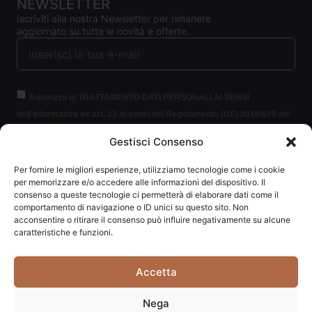
NEWSLETTER
Iscriviti alla nostra Newsletter per rimanere
aggiornato su tutte le novità e offerte.
Autorizzo al TRATTAMENTO DATI PERSONALI AI SENSI
dell'Informativa ex art. 13 ai sensi del Regolamento (UE) 2016/679 del
Parlamento europeo e del Consiglio, del 27 aprile 2016, relativo alla
Gestisci Consenso
protezione delle persone fisiche con riguardo al trattamento dei dati
personali (per brevità GDPR 2016/679).
Clicca per leggere le
Per fornire le migliori esperienze, utilizziamo tecnologie come i cookie
informazioni.
per memorizzare e/o accedere alle informazioni del dispositivo. Il
consenso a queste tecnologie ci permetterà di elaborare dati come il
comportamento di navigazione o ID unici su questo sito. Non
ISCRIVITI ALLA NEWSLETTER
acconsentire o ritirare il consenso può influire negativamente su alcune
caratteristiche e funzioni.
Accetta
Carpediem di Traversa Monia | P.IVA: 03415840408 | REA:
Nega