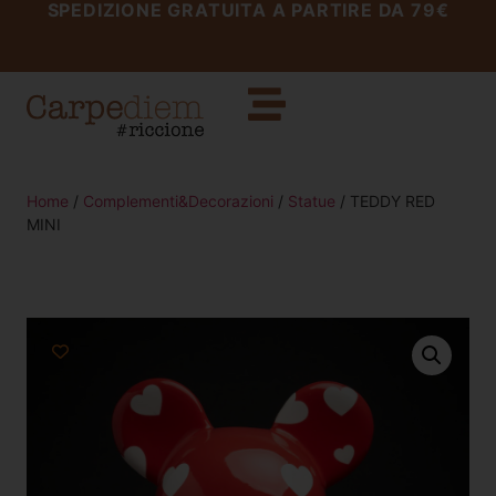
SPEDIZIONE GRATUITA A PARTIRE DA 79€
Home
/
Complementi&Decorazioni
/
Statue
/ TEDDY RED
MINI