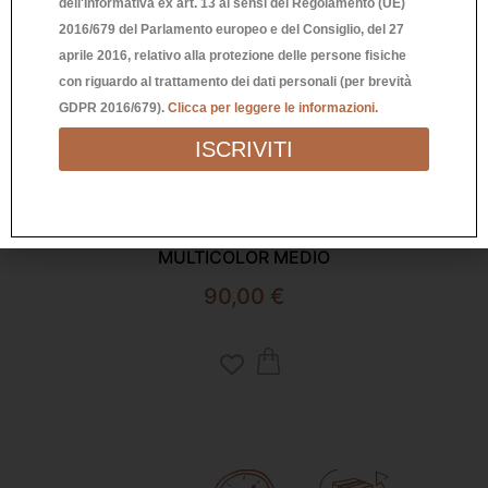
dell'Informativa ex art. 13 ai sensi del Regolamento (UE)
2016/679 del Parlamento europeo e del Consiglio, del 27
aprile 2016, relativo alla protezione delle persone fisiche
con riguardo al trattamento dei dati personali (per brevità
GDPR 2016/679).
Clicca per leggere le informazioni.
ISCRIVITI
Richiedi Informazioni
SCULTURA FICHI ALLEGRI
MULTICOLOR MEDIO
90,00
€