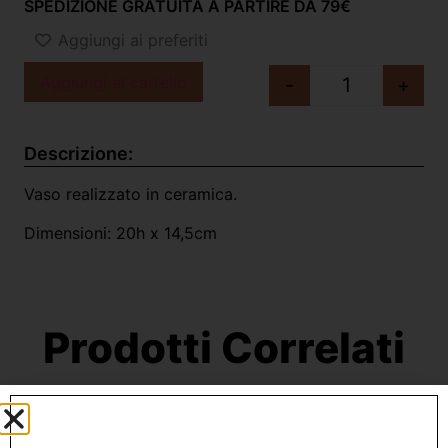
SPEDIZIONE GRATUITA A PARTIRE DA 79€
Aggiungi ai preferiti
Aggiungi al carrello
-
+
Descrizione:
Vaso realizzato in ceramica.
Dimensioni: 20h x 14,5cm
Prodotti Correlati