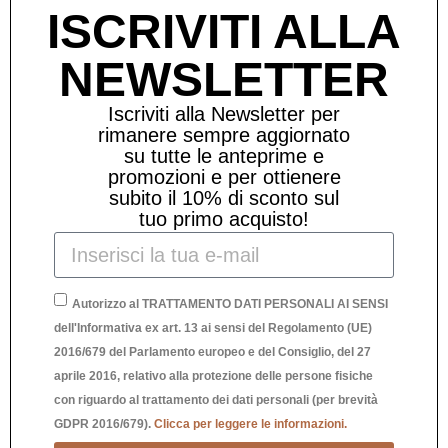
ISCRIVITI ALLA
-30
NEWSLETTER
%
Iscriviti alla Newsletter per
rimanere sempre aggiornato
su tutte le anteprime e
promozioni e per ottienere
subito il 10% di sconto sul
tuo primo acquisto!
Autorizzo al TRATTAMENTO DATI PERSONALI AI SENSI
dell'Informativa ex art. 13 ai sensi del Regolamento (UE)
2016/679 del Parlamento europeo e del Consiglio, del 27
VASO RUFFLES VERDE GRANDE
aprile 2016, relativo alla protezione delle persone fisiche
con riguardo al trattamento dei dati personali (per brevità
GDPR 2016/679).
Clicca per leggere le informazioni.
79,00
€
55,30
€