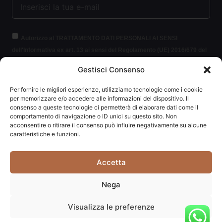
Autorizzo al TRATTAMENTO DATI PERSONALI AI SENSI
dell'Informativa ex art. 13 ai sensi del Regolamento (UE) 2016/679 del
Parlamento europeo e del Consiglio, del 27 aprile 2016, relativo alla
Gestisci Consenso
protezione delle persone fisiche con riguardo al trattamento dei dati
personali (per brevità GDPR 2016/679).
Clicca per leggere le
Per fornire le migliori esperienze, utilizziamo tecnologie come i cookie
informazioni.
per memorizzare e/o accedere alle informazioni del dispositivo. Il
consenso a queste tecnologie ci permetterà di elaborare dati come il
comportamento di navigazione o ID unici su questo sito. Non
ISCRIVITI ALLA NEWSLETTER
acconsentire o ritirare il consenso può influire negativamente su alcune
caratteristiche e funzioni.
Accetta
Carpediem di Traversa Monia | P.IVA: 03415840408 | REA:
Nega
RN-292037
Visualizza le preferenze
Website powered by
Studio99