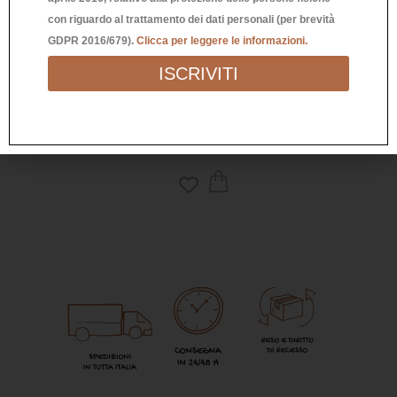
con riguardo al trattamento dei dati personali (per brevità
GDPR 2016/679).
Clicca per leggere le informazioni.
PIATTINO QUADRATO MERCI
P
ISCRIVITI
7,00
€