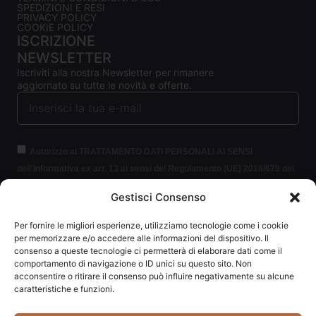
SPEDIZIONI E RESI
PRIVACY POLICY
COOKIE POLICY
ISCRIZIONE
NEWSLETTER
Iscriviti alla nostra Newsletter per rimanere
aggiornato su tutte le novità e offerte.
Autorizzo al TRATTAMENTO DATI PERSONALI AI SENSI
dell'Informativa ex art. 13 ai sensi del Regolamento (UE) 2016/679 del
Parlamento europeo e del Consiglio, del 27 aprile 2016, relativo alla
Gestisci Consenso
protezione delle persone fisiche con riguardo al trattamento dei dati
personali (per brevità GDPR 2016/679).
Clicca per leggere le
Per fornire le migliori esperienze, utilizziamo tecnologie come i cookie
informazioni.
per memorizzare e/o accedere alle informazioni del dispositivo. Il
consenso a queste tecnologie ci permetterà di elaborare dati come il
comportamento di navigazione o ID unici su questo sito. Non
ISCRIVITI ALLA NEWSLETTER
acconsentire o ritirare il consenso può influire negativamente su alcune
caratteristiche e funzioni.