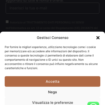
aggiornato su tutte le novità e offerte.
Autorizzo al TRATTAMENTO DATI PERSONALI AI SENSI
dell'Informativa ex art. 13 ai sensi del Regolamento (UE) 2016/679 del
Parlamento europeo e del Consiglio, del 27 aprile 2016, relativo alla
Gestisci Consenso
protezione delle persone fisiche con riguardo al trattamento dei dati
personali (per brevità GDPR 2016/679).
Clicca per leggere le
Per fornire le migliori esperienze, utilizziamo tecnologie come i cookie
informazioni.
per memorizzare e/o accedere alle informazioni del dispositivo. Il
consenso a queste tecnologie ci permetterà di elaborare dati come il
comportamento di navigazione o ID unici su questo sito. Non
ISCRIVITI ALLA NEWSLETTER
acconsentire o ritirare il consenso può influire negativamente su alcune
caratteristiche e funzioni.
Accetta
Carpediem di Traversa Monia | P.IVA: 03415840408 | REA:
Nega
RN-292037
Visualizza le preferenze