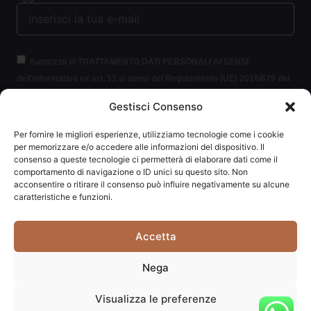
Autorizzo al TRATTAMENTO DATI PERSONALI AI SENSI
dell'Informativa ex art. 13 ai sensi del Regolamento (UE) 2016/679 del
Parlamento europeo e del Consiglio, del 27 aprile 2016, relativo alla
Gestisci Consenso
protezione delle persone fisiche con riguardo al trattamento dei dati
personali (per brevità GDPR 2016/679).
Clicca per leggere le
Per fornire le migliori esperienze, utilizziamo tecnologie come i cookie
informazioni.
per memorizzare e/o accedere alle informazioni del dispositivo. Il
consenso a queste tecnologie ci permetterà di elaborare dati come il
comportamento di navigazione o ID unici su questo sito. Non
ISCRIVITI ALLA NEWSLETTER
acconsentire o ritirare il consenso può influire negativamente su alcune
caratteristiche e funzioni.
Accetta
Carpediem di Traversa Monia | P.IVA: 03415840408 | REA:
Nega
RN-292037
Visualizza le preferenze
Website powered by
Studio99