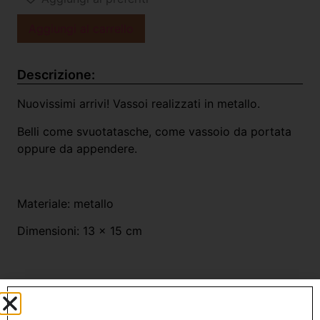
Aggiungi al carrello
Descrizione:
Nuovissimi arrivi! Vassoi realizzati in metallo.
Belli come svuotatasche, come vassoio da portata
oppure da appendere.
Materiale: metallo
Dimensioni: 13 x 15 cm
Prodotti Correlati