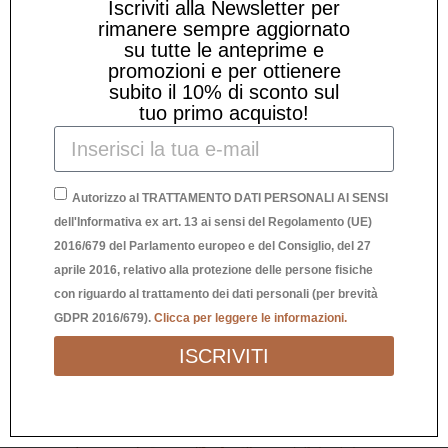
Iscriviti alla Newsletter per
rimanere sempre aggiornato
su tutte le anteprime e
promozioni e per ottienere
subito il 10% di sconto sul
tuo primo acquisto!
Autorizzo al TRATTAMENTO DATI PERSONALI AI SENSI
VENTAGLIO “YO NO SUDO BRILLO”
dell'Informativa ex art. 13 ai sensi del Regolamento (UE)
NERO
2016/679 del Parlamento europeo e del Consiglio, del 27
10,00
€
aprile 2016, relativo alla protezione delle persone fisiche
con riguardo al trattamento dei dati personali (per brevità
GDPR 2016/679).
Clicca per leggere le informazioni.
ISCRIVITI