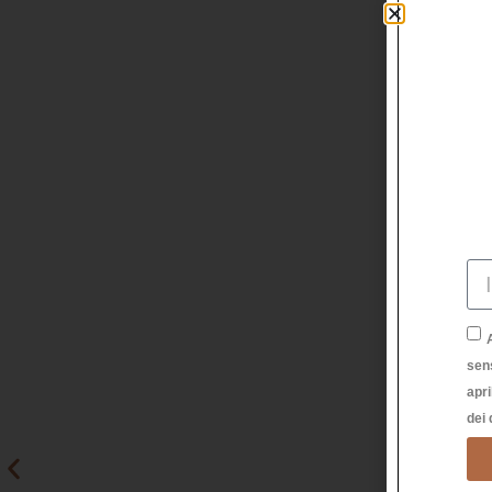
sen
apri
dei 