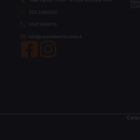
PRI
COO
329 2369330
0541 649013
info@carpediemriccione.it
Carpe