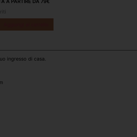
A A PARTIRE DA 79€
iti
Aggiungi al carrello
tuo ingresso di casa.
cm