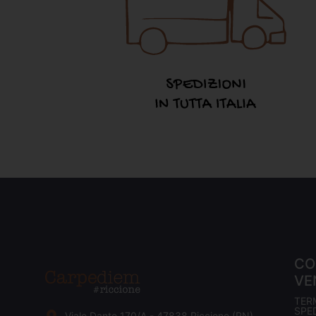
CO
VE
TER
SPED
Viale Dante 170/A - 47838 Riccione (RN)