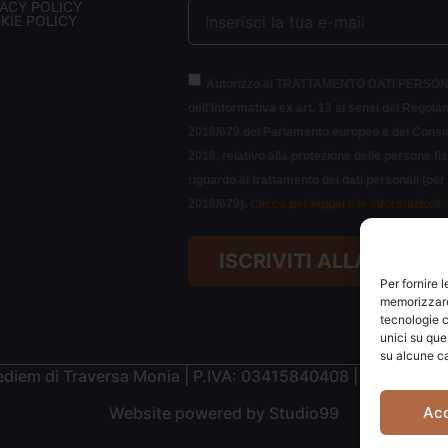
VACY POLICY
KIE POLICY
Autorizzo al TRATTAMENTO DATI PERSON
dell'Informativa ex art. 13 ai sensi del Regol
2016/679 del Parlamento europeo e del Consigl
2016, relativo alla protezione delle persone fi
riguardo al trattamento dei dati personali (pe
2016/679).
Clicca per leggere le informazioni.
ISCRIVITI ALLA NEWS
Per fornire 
memorizzare 
tecnologie c
unici su que
su alcune ca
diem di Traversa Monia | P.IVA: 03415840408 | REA: RN-
Ac
Website powered by
Studio99