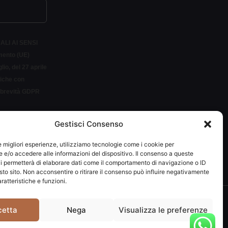
ALI AI SENSI
amento (UE)
io, del 27 aprile
siche con
r brevità GDPR
Gestisci Consenso
LETTER
le migliori esperienze, utilizziamo tecnologie come i cookie per
e/o accedere alle informazioni del dispositivo. Il consenso a queste
i permetterà di elaborare dati come il comportamento di navigazione o ID
sto sito. Non acconsentire o ritirare il consenso può influire negativamente
ratteristiche e funzioni.
292037
cetta
Nega
Visualizza le preferenze