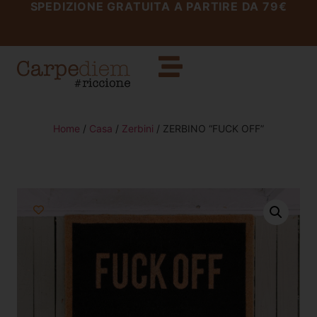
SPEDIZIONE GRATUITA A PARTIRE DA 79€
Home
/
Casa
/
Zerbini
/ ZERBINO “FUCK OFF”