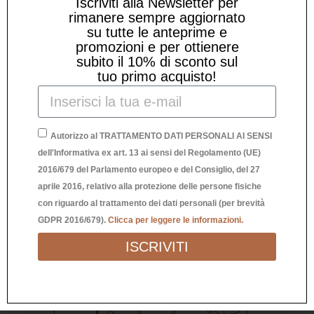
Iscriviti alla Newsletter per
rimanere sempre aggiornato
su tutte le anteprime e
promozioni e per ottienere
subito il 10% di sconto sul
tuo primo acquisto!
ZERBINO IN QUESTA CASA COMANDO
Autorizzo al TRATTAMENTO DATI PERSONALI AI SENSI
Z
IO
dell'Informativa ex art. 13 ai sensi del Regolamento (UE)
2016/679 del Parlamento europeo e del Consiglio, del 27
24,90
€
aprile 2016, relativo alla protezione delle persone fisiche
con riguardo al trattamento dei dati personali (per brevità
GDPR 2016/679).
Clicca per leggere le informazioni.
ISCRIVITI