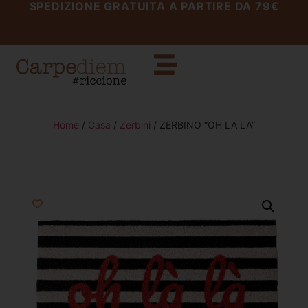
SPEDIZIONE GRATUITA A PARTIRE DA 79€
Home
/
Casa
/
Zerbini
/ ZERBINO “OH LA LA”