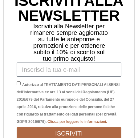
ISCRIVITI ALLA
NEWSLETTER
Iscriviti alla Newsletter per
rimanere sempre aggiornato
su tutte le anteprime e
promozioni e per ottienere
subito il 10% di sconto sul
tuo primo acquisto!
Autorizzo al TRATTAMENTO DATI PERSONALI AI SENSI
dell'Informativa ex art. 13 ai sensi del Regolamento (UE)
2016/679 del Parlamento europeo e del Consiglio, del 27
aprile 2016, relativo alla protezione delle persone fisiche
ZERBINO “DISORDINE”
con riguardo al trattamento dei dati personali (per brevità
GDPR 2016/679).
Clicca per leggere le informazioni.
22,90
€
ISCRIVITI