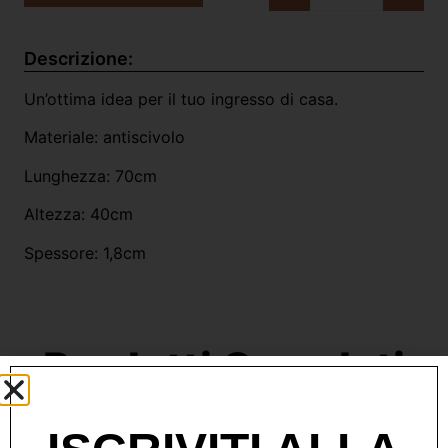
Descrizione:
Un’ottima idea per il tuo ingresso di casa.
Materiale: antiscivolo
Lunghezza: 70cm
Altezza: 40cm
Spessore: 1,8cm
Prodotti Correlati