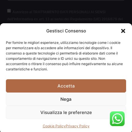
Autorizzo al TRATTAMENTO DATI PERSONALI AI SENSI
dell'Informativa ex art. 13 ai sensi del Regolamento (UE) 2016/679 del
Parlamento europeo e del Consiglio, del 27 aprile 2016, relativo alla
Gestisci Consenso
protezione delle persone fisiche con riguardo al trattamento dei dati
personali (per brevità GDPR 2016/679).
Clicca per leggere le
Per fornire le migliori esperienze, utilizziamo tecnologie come i cookie
informazioni.
per memorizzare e/o accedere alle informazioni del dispositivo. Il
consenso a queste tecnologie ci permetterà di elaborare dati come il
comportamento di navigazione o ID unici su questo sito. Non
ISCRIVITI ALLA NEWSLETTER
acconsentire o ritirare il consenso può influire negativamente su alcune
caratteristiche e funzioni.
Accetta
Carpediem di Traversa Monia | P.IVA: 03415840408 | REA:
Nega
RN-292037
Visualizza le preferenze
Website powered by
Studio99
Cookie Policy
Privacy Policy