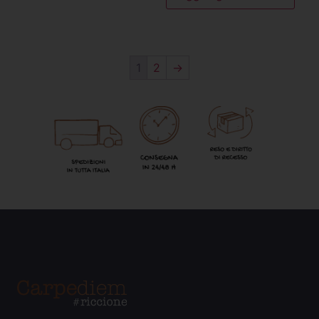
1
2
→