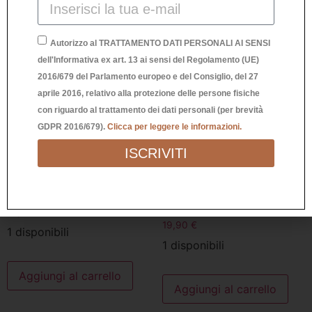
Autorizzo al TRATTAMENTO DATI PERSONALI AI SENSI
dell'Informativa ex art. 13 ai sensi del Regolamento (UE)
2016/679 del Parlamento europeo e del Consiglio, del 27
aprile 2016, relativo alla protezione delle persone fisiche
con riguardo al trattamento dei dati personali (per brevità
GDPR 2016/679).
Clicca per leggere le informazioni.
ISCRIVITI
STAMPA “LA VITA SNERVA”
STAMPA “MOMENTI DI
DISAGIO”
19,90
€
19,90
€
1 disponibili
1 disponibili
Aggiungi al carrello
Aggiungi al carrello