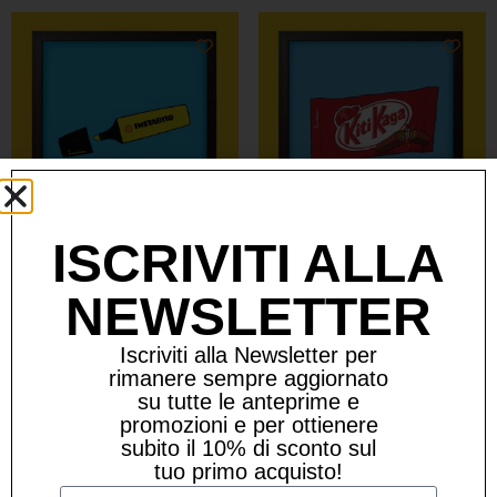
ISCRIVITI ALLA
STAMPA “INSTABILO”
STAMPA “KITIKAGA”
NEWSLETTER
19,90
€
19,90
€
2 disponibili
2 disponibili
Iscriviti alla Newsletter per
rimanere sempre aggiornato
-
+
-
+
su tutte le anteprime e
promozioni e per ottienere
subito il 10% di sconto sul
Aggiungi al carrello
Aggiungi al carrello
tuo primo acquisto!