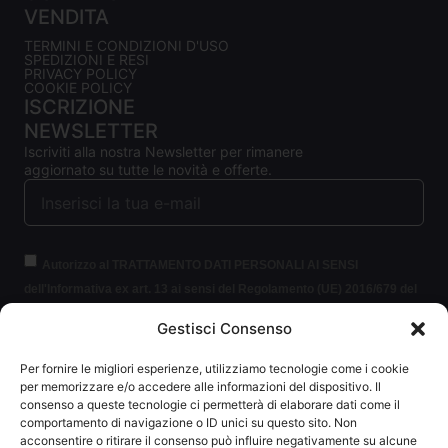
VENDITA
TERMINI E CONDIZIONI D'USO
SPEDIZIONI E RESI
PRIVACY POLICY
COOKIE POLICY
ISCRIZIONE
NEWSLETTER
Iscriviti alla nostra Newsletter per rimanere
aggiornato su tutte le novità e offerte.
Autorizzo al TRATTAMENTO DATI PERSONALI AI SENSI
dell'Informativa ex art. 13 ai sensi del Regolamento (UE) 2016/679 del
Parlamento europeo e del Consiglio, del 27 aprile 2016, relativo alla
Gestisci Consenso
protezione delle persone fisiche con riguardo al trattamento dei dati
personali (per brevità GDPR 2016/679).
Clicca per leggere le
Per fornire le migliori esperienze, utilizziamo tecnologie come i cookie
informazioni.
per memorizzare e/o accedere alle informazioni del dispositivo. Il
consenso a queste tecnologie ci permetterà di elaborare dati come il
comportamento di navigazione o ID unici su questo sito. Non
ISCRIVITI ALLA NEWSLETTER
acconsentire o ritirare il consenso può influire negativamente su alcune