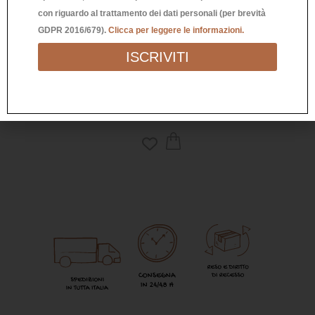
con riguardo al trattamento dei dati personali (per brevità
GDPR 2016/679).
Clicca per leggere le informazioni.
BICCHIERE “FAI UN BEL SORRISO”
BIC
ISCRIVITI
5,90
€