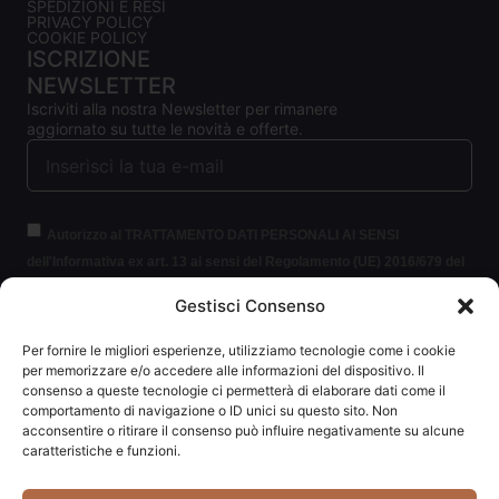
SPEDIZIONI E RESI
PRIVACY POLICY
COOKIE POLICY
ISCRIZIONE
NEWSLETTER
Iscriviti alla nostra Newsletter per rimanere
aggiornato su tutte le novità e offerte.
Autorizzo al TRATTAMENTO DATI PERSONALI AI SENSI
dell'Informativa ex art. 13 ai sensi del Regolamento (UE) 2016/679 del
Parlamento europeo e del Consiglio, del 27 aprile 2016, relativo alla
Gestisci Consenso
protezione delle persone fisiche con riguardo al trattamento dei dati
personali (per brevità GDPR 2016/679).
Clicca per leggere le
Per fornire le migliori esperienze, utilizziamo tecnologie come i cookie
informazioni.
per memorizzare e/o accedere alle informazioni del dispositivo. Il
consenso a queste tecnologie ci permetterà di elaborare dati come il
comportamento di navigazione o ID unici su questo sito. Non
ISCRIVITI ALLA NEWSLETTER
acconsentire o ritirare il consenso può influire negativamente su alcune
caratteristiche e funzioni.