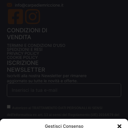
info@carpediemriccione.it
CONDIZIONI DI
VENDITA
TERMINI E CONDIZIONI D'USO
SPEDIZIONI E RESI
PRIVACY POLICY
COOKIE POLICY
ISCRIZIONE
NEWSLETTER
Iscriviti alla nostra Newsletter per rimanere
aggiornato su tutte le novità e offerte.
Autorizzo al TRATTAMENTO DATI PERSONALI AI SENSI
dell'Informativa ex art. 13 ai sensi del Regolamento (UE) 2016/679 del
Parlamento europeo e del Consiglio, del 27 aprile 2016, relativo alla
Gestisci Consenso