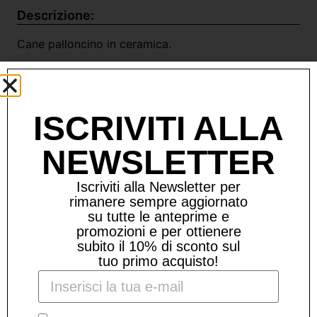
Descrizione:
Cane palloncino in ceramica.
Dimensioni: 23 x 22 x 18 cm
ISCRIVITI ALLA
Prodotti Correlati
NEWSLETTER
Iscriviti alla Newsletter per
rimanere sempre aggiornato
su tutte le anteprime e
promozioni e per ottienere
subito il 10% di sconto sul
tuo primo acquisto!