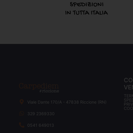
CO
VE
TER
SPED
Viale Dante 170/A - 47838 Riccione (RN)
PRI
COO
329 2369330
0541 649013