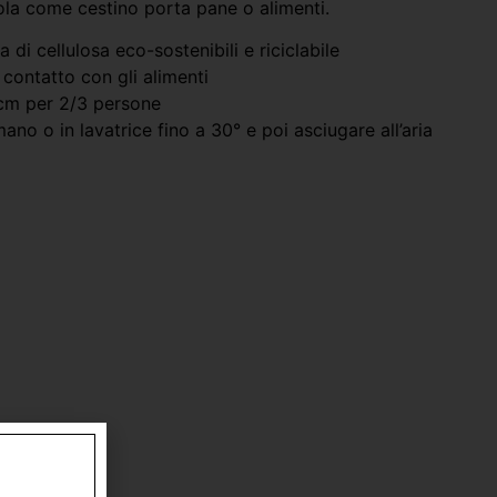
vola come cestino porta pane o alimenti.
ra di cellulosa eco-sostenibili e riciclabile
l contatto con gli alimenti
 cm per 2/3 persone
ano o in lavatrice fino a 30° e poi asciugare all’aria