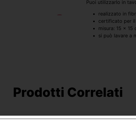
Puoi utilizzarlo in ta
realizzato in fib
certificato per i
misura: 15 x 15
si può lavare a m
Prodotti Correlati