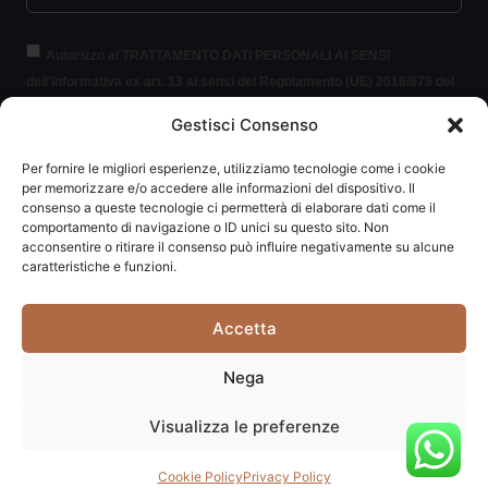
Autorizzo al TRATTAMENTO DATI PERSONALI AI SENSI
dell'Informativa ex art. 13 ai sensi del Regolamento (UE) 2016/679 del
Parlamento europeo e del Consiglio, del 27 aprile 2016, relativo alla
Gestisci Consenso
protezione delle persone fisiche con riguardo al trattamento dei dati
personali (per brevità GDPR 2016/679).
Clicca per leggere le
Per fornire le migliori esperienze, utilizziamo tecnologie come i cookie
informazioni.
per memorizzare e/o accedere alle informazioni del dispositivo. Il
consenso a queste tecnologie ci permetterà di elaborare dati come il
comportamento di navigazione o ID unici su questo sito. Non
ISCRIVITI ALLA NEWSLETTER
acconsentire o ritirare il consenso può influire negativamente su alcune
caratteristiche e funzioni.
Accetta
Carpediem di Traversa Monia | P.IVA: 03415840408 | REA:
Nega
RN-292037
Visualizza le preferenze
Website powered by
Studio99
Cookie Policy
Privacy Policy