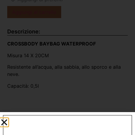
Aggiungi al carrello
Descrizione:
CROSSBODY BAYBAG WATERPROOF
Misura 14 X 20CM
Resistente all’acqua, alla sabbia, allo sporco e alla
neve.
Capacità: 0,5l
Prodotti Correlati