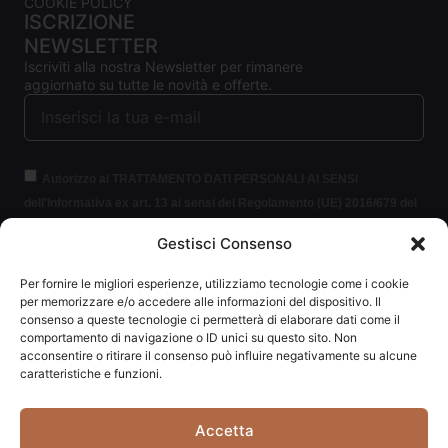
COOKIE POLICY
ISCRIZIONE
NEWSLETTER
Iscriviti alla nostra Newsletter per rimanere
aggiornato su tutte le novità e offerte.
Autorizzo al TRATTAMENTO DATI PERSONALI AI SENSI
dell'Informativa ex art. 13 ai sensi del Regolamento (UE) 2016/679 del
Parlamento europeo e del Consiglio, del 27 aprile 2016, relativo alla
Gestisci Consenso
protezione delle persone fisiche con riguardo al trattamento dei dati
personali (per brevità GDPR 2016/679).
Clicca per leggere le
Per fornire le migliori esperienze, utilizziamo tecnologie come i cookie
informazioni.
per memorizzare e/o accedere alle informazioni del dispositivo. Il
consenso a queste tecnologie ci permetterà di elaborare dati come il
comportamento di navigazione o ID unici su questo sito. Non
ISCRIVITI ALLA NEWSLETTER
acconsentire o ritirare il consenso può influire negativamente su alcune
caratteristiche e funzioni.
Accetta