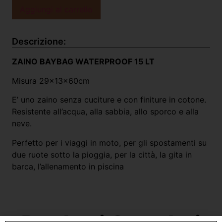
Aggiungi al carrello
Descrizione:
ZAINO BAYBAG WATERPROOF 15 LT
Misura 29x13x60cm
E’ uno zaino senza cuciture e con finiture in cotone.
Resistente all’acqua, alla sabbia, allo sporco e alla
neve.
Perfetto per i viaggi in moto, per gli spostamenti su
due ruote sotto la pioggia, per la città, la gita in
barca, l’allenamento in piscina