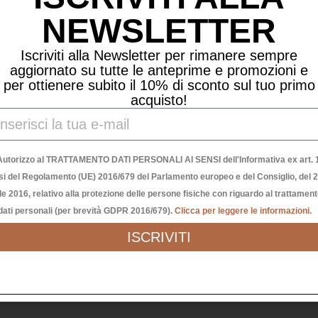
NEWSLETTER
Iscriviti alla Newsletter per rimanere sempre
aggiornato su tutte le anteprime e promozioni e
per ottienere subito il 10% di sconto sul tuo primo
acquisto!
Autorizzo al TRATTAMENTO DATI PERSONALI AI SENSI dell'Informativa ex art. 1
si del Regolamento (UE) 2016/679 del Parlamento europeo e del Consiglio, del 
le 2016, relativo alla protezione delle persone fisiche con riguardo al trattamen
dati personali (per brevità GDPR 2016/679).
Clicca per leggere le informazioni.
ISCRIVITI
CUORE IN LEGNO “L’AMORE VIVE QUI”
24,90
€