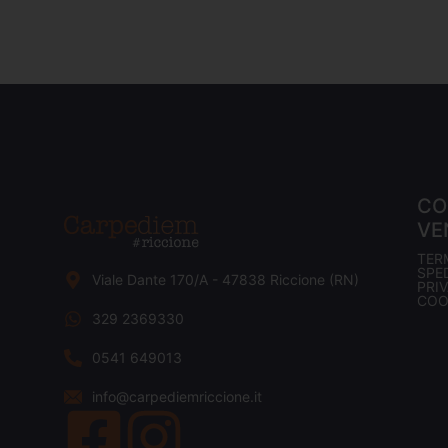
CO
VE
TER
SPED
Viale Dante 170/A - 47838 Riccione (RN)
PRI
COO
329 2369330
0541 649013
info@carpediemriccione.it