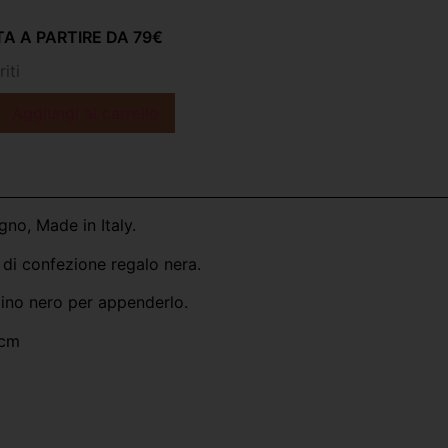
A A PARTIRE DA 79€
iti
Aggiungi al carrello
gno, Made in Italy.
di confezione regalo nera.
dino nero per appenderlo.
4cm