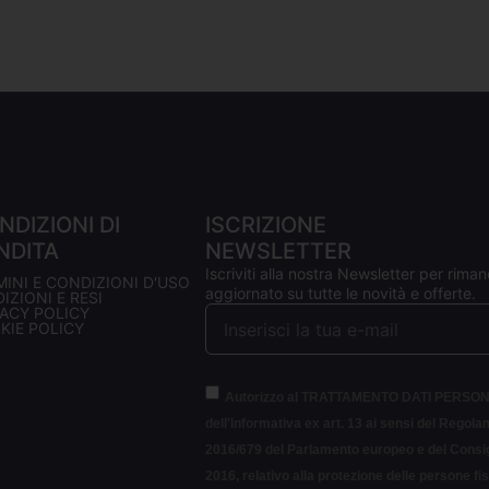
NDIZIONI DI
ISCRIZIONE
NDITA
NEWSLETTER
Iscriviti alla nostra Newsletter per riman
MINI E CONDIZIONI D'USO
aggiornato su tutte le novità e offerte.
IZIONI E RESI
VACY POLICY
KIE POLICY
Autorizzo al TRATTAMENTO DATI PERSON
dell'Informativa ex art. 13 ai sensi del Regol
2016/679 del Parlamento europeo e del Consigl
2016, relativo alla protezione delle persone fi