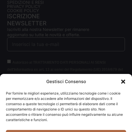
SPEDIZIONI E RESI
PRIVACY POLICY
COOKIE POLICY
ISCRIZIONE
NEWSLETTER
Iscriviti alla nostra Newsletter per rimanere
aggiornato su tutte le novità e offerte.
Autorizzo al TRATTAMENTO DATI PERSONALI AI SENSI
dell'Informativa ex art. 13 ai sensi del Regolamento (UE) 2016/679 del
Parlamento europeo e del Consiglio, del 27 aprile 2016, relativo alla
Gestisci Consenso
protezione delle persone fisiche con riguardo al trattamento dei dati
personali (per brevità GDPR 2016/679).
Clicca per leggere le
Per fornire le migliori esperienze, utilizziamo tecnologie come i cookie
informazioni.
per memorizzare e/o accedere alle informazioni del dispositivo. Il
consenso a queste tecnologie ci permetterà di elaborare dati come il
comportamento di navigazione o ID unici su questo sito. Non
ISCRIVITI ALLA NEWSLETTER
acconsentire o ritirare il consenso può influire negativamente su alcune
caratteristiche e funzioni.