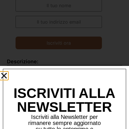
Descrizione:
Ultimo arrivato nella famiglia dei nani.. PACHITO! LO
SPORTIVO!
ISCRIVITI ALLA
Materiale: resina
Colore: bianco opaco
NEWSLETTER
Dimensioni: altezza 29cm
Iscriviti alla Newsletter per
rimanere sempre aggiornato
su tutte le anteprime e