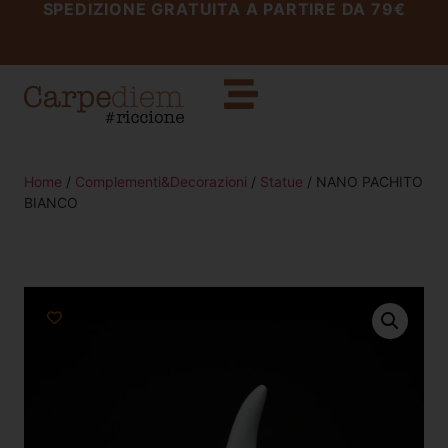
SPEDIZIONE GRATUITA A PARTIRE DA 79€
Home
/
Complementi&Decorazioni
/
Statue
/ NANO PACHITO
BIANCO