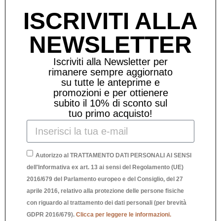
ISCRIVITI ALLA
NEWSLETTER
Iscriviti alla Newsletter per
rimanere sempre aggiornato
su tutte le anteprime e
promozioni e per ottienere
subito il 10% di sconto sul
tuo primo acquisto!
Autorizzo al TRATTAMENTO DATI PERSONALI AI SENSI
dell'Informativa ex art. 13 ai sensi del Regolamento (UE)
2016/679 del Parlamento europeo e del Consiglio, del 27
aprile 2016, relativo alla protezione delle persone fisiche
con riguardo al trattamento dei dati personali (per brevità
OCCHIALE DA SOLE MODELLO TOKIO
OC
GDPR 2016/679).
Clicca per leggere le informazioni.
GREEN SAGE