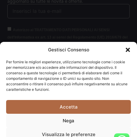
aggiornato su tutte le novità e offerte.
Autorizzo al TRATTAMENTO DATI PERSONALI AI SENSI
dell'Informativa ex art. 13 ai sensi del Regolamento (UE) 2016/679 del
Parlamento europeo e del Consiglio, del 27 aprile 2016, relativo alla
Gestisci Consenso
protezione delle persone fisiche con riguardo al trattamento dei dati
personali (per brevità GDPR 2016/679).
Clicca per leggere le
Per fornire le migliori esperienze, utilizziamo tecnologie come i cookie
informazioni.
per memorizzare e/o accedere alle informazioni del dispositivo. Il
consenso a queste tecnologie ci permetterà di elaborare dati come il
comportamento di navigazione o ID unici su questo sito. Non
ISCRIVITI ALLA NEWSLETTER
acconsentire o ritirare il consenso può influire negativamente su alcune
caratteristiche e funzioni.
Accetta
Carpediem di Traversa Monia | P.IVA: 03415840408 | REA:
Nega
RN-292037
Visualizza le preferenze