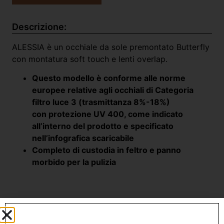
Descrizione:
ALESSIA è un occhiale da sole premontato Butterfly
con montatura soft touch e lenti overlap.
Questo modello è conforme alle norme
europee relative agli occhiali di Categoria
filtro luce 3 (trasmittanza 8%-18%)
con protezione UV 400, come indicato
all’interno del prodotto e specificato
nell’infografica scaricabile
Completo di custodia in feltro e panno
morbido per la pulizia
Prodotti Correlati