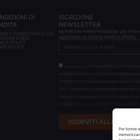
NDIZIONI DI
ISCRIZIONE
NDITA
NEWSLETTER
Iscriviti alla nostra Newsletter per riman
MINI E CONDIZIONI D'USO
aggiornato su tutte le novità e offerte.
IZIONI E RESI
VACY POLICY
KIE POLICY
Autorizzo al TRATTAMENTO DATI PERSON
dell'Informativa ex art. 13 ai sensi del Regol
2016/679 del Parlamento europeo e del Consigl
2016, relativo alla protezione delle persone fi
riguardo al trattamento dei dati personali (pe
2016/679).
Clicca per leggere le informazioni.
ISCRIVITI ALLA NEWS
Per fornire 
memorizzare 