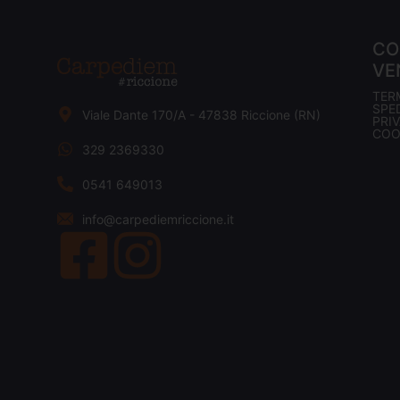
CO
VE
TER
SPED
Viale Dante 170/A - 47838 Riccione (RN)
PRI
COO
329 2369330
0541 649013
info@carpediemriccione.it