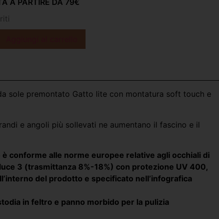
A A PARTIRE DA 79€
iti
Aggiungi al carrello
da sole premontato Gatto lite con montatura soft touch e
randi e angoli più sollevati ne aumentano il fascino e il
è conforme alle norme europee relative agli occhiali di
o luce 3 (trasmittanza 8%-18%) con protezione UV 400,
l’interno del prodotto e specificato nell’infografica
odia in feltro e panno morbido per la pulizia