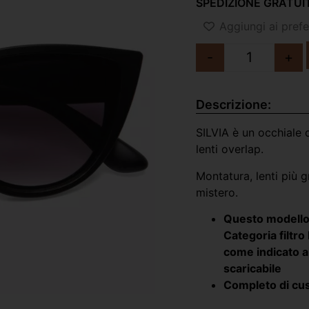
SPEDIZIONE GRATUIT
Aggiungi ai prefer
-
+
Descrizione:
SILVIA è un occhiale 
lenti overlap.
Montatura, lenti più g
mistero.
Questo modello 
Categoria filtr
come indicato al
scaricabile
Completo di cust