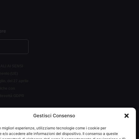
ere
ALI AI SENSI
amento (UE)
io, del 27 aprile
siche con
r brevità GDPR
Gestisci Consenso
LETTER
le migliori esperienze, utilizziamo tecnologie come i cookie per
e/o accedere alle informazioni del dispositivo. Il consenso a queste