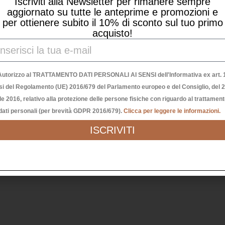
Iscriviti alla Newsletter per rimanere sempre
aggiornato su tutte le anteprime e promozioni e
per ottienere subito il 10% di sconto sul tuo primo
acquisto!
Autorizzo al TRATTAMENTO DATI PERSONALI AI SENSI dell'Informativa ex art. 1
si del Regolamento (UE) 2016/679 del Parlamento europeo e del Consiglio, del 
le 2016, relativo alla protezione delle persone fisiche con riguardo al trattamen
OCCHIALE DA SOLE MODELLO TOKIO HAVANA
dati personali (per brevità GDPR 2016/679).
Clicca per leggere le informazioni.
27,00
€
ISCRIVITI