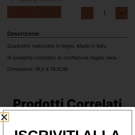
Aggiungi al carrello
-
+
Descrizione:
Quadretto realizzato in legno, Made in Italy.
Si presenta completo di confezione regalo nera.
Dimensioni: 19,5 X 19,5CM
Prodotti Correlati