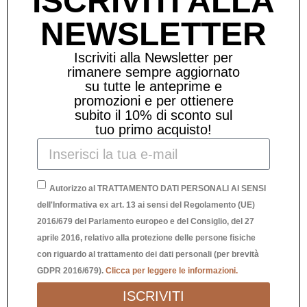
ISCRIVITI ALLA
NEWSLETTER
Iscriviti alla Newsletter per
rimanere sempre aggiornato
su tutte le anteprime e
promozioni e per ottienere
subito il 10% di sconto sul
tuo primo acquisto!
Autorizzo al TRATTAMENTO DATI PERSONALI AI SENSI
dell'Informativa ex art. 13 ai sensi del Regolamento (UE)
2016/679 del Parlamento europeo e del Consiglio, del 27
aprile 2016, relativo alla protezione delle persone fisiche
QUADRETTO IN LEGNO “CASA”
R
con riguardo al trattamento dei dati personali (per brevità
33,90
€
GDPR 2016/679).
Clicca per leggere le informazioni.
ISCRIVITI