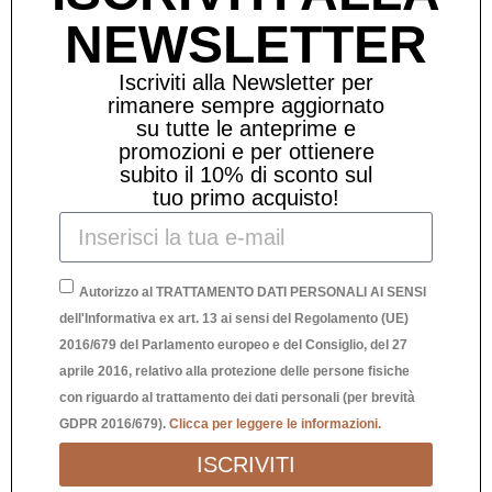
NEWSLETTER
Iscriviti alla Newsletter per
rimanere sempre aggiornato
su tutte le anteprime e
promozioni e per ottienere
subito il 10% di sconto sul
tuo primo acquisto!
Autorizzo al TRATTAMENTO DATI PERSONALI AI SENSI
dell'Informativa ex art. 13 ai sensi del Regolamento (UE)
FU
Richiedi Informazioni
2016/679 del Parlamento europeo e del Consiglio, del 27
aprile 2016, relativo alla protezione delle persone fisiche
SCRITTA DECORATIVA AMORE FUXIA
con riguardo al trattamento dei dati personali (per brevità
GDPR 2016/679).
Clicca per leggere le informazioni.
24,90
€
ISCRIVITI