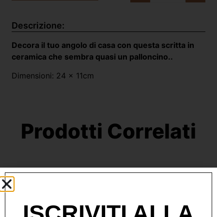
Descrizione:
Decora il tuo angolo di casa con questa scritta in
ceramica che sembra quasi un palloncino..
Dimensioni: 24 x 11cm
Prodotti Correlati
ISCRIVITI ALLA