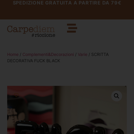
SPEDIZIONE GRATUITA A PARTIRE DA 79€
Home
/
Complementi&Decorazioni
/
Varie
/ SCRITTA
DECORATIVA FUCK BLACK