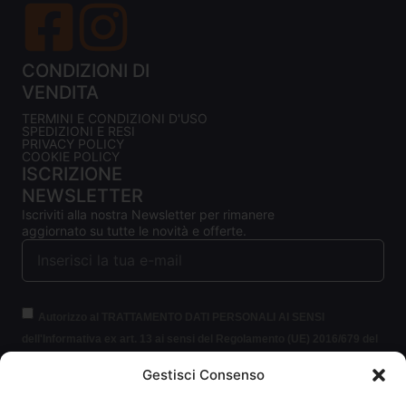
CONDIZIONI DI
VENDITA
TERMINI E CONDIZIONI D'USO
SPEDIZIONI E RESI
PRIVACY POLICY
COOKIE POLICY
ISCRIZIONE
NEWSLETTER
Iscriviti alla nostra Newsletter per rimanere
aggiornato su tutte le novità e offerte.
Autorizzo al TRATTAMENTO DATI PERSONALI AI SENSI
dell'Informativa ex art. 13 ai sensi del Regolamento (UE) 2016/679 del
Parlamento europeo e del Consiglio, del 27 aprile 2016, relativo alla
Gestisci Consenso
protezione delle persone fisiche con riguardo al trattamento dei dati
personali (per brevità GDPR 2016/679).
Clicca per leggere le