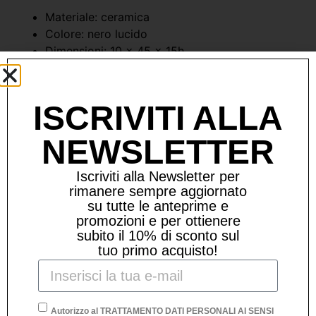
Materiale: ceramica
Colore: nero lucido
Dimensioni: 10 x 45 x 15h
ISCRIVITI ALLA
Prodotti Correlati
NEWSLETTER
Iscriviti alla Newsletter per
rimanere sempre aggiornato
su tutte le anteprime e
promozioni e per ottienere
subito il 10% di sconto sul
tuo primo acquisto!
Autorizzo al TRATTAMENTO DATI PERSONALI AI SENSI