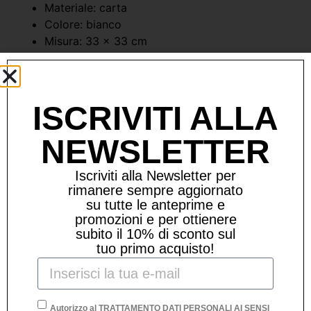
Materiale: carta
Colore: bianco
Misura: 33 x 33 cm
Prodotti Correlati
ISCRIVITI ALLA
NEWSLETTER
Iscriviti alla Newsletter per
rimanere sempre aggiornato
su tutte le anteprime e
promozioni e per ottienere
subito il 10% di sconto sul
tuo primo acquisto!
Autorizzo al TRATTAMENTO DATI PERSONALI AI SENSI