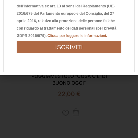
dell'Informativa ex art. 13 ai sensi del Regolamento (UE)
2016/679 del Parlamento europeo e del Consiglio, del 27
aprile 2016, relativo alla protezione delle persone fisiche
con riguardo al trattamento dei dati personali (per brevità
GDPR 2016/679).
Clicca per leggere le informazioni.
ISCRIVITI
CE
Richiedi Informazioni
POGGIAMESTOLO “COSA C’E’ DI
BUONO OGGI”
22,00
€