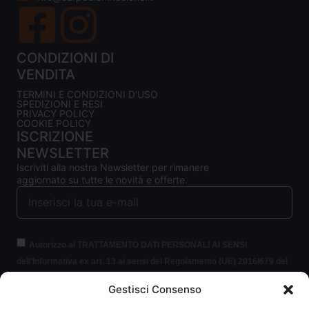
CONDIZIONI DI
VENDITA
TERMINI E CONDIZIONI D'USO
SPEDIZIONI E RESI
PRIVACY POLICY
COOKIE POLICY
ISCRIZIONE
NEWSLETTER
Iscriviti alla nostra Newsletter per rimanere
aggiornato su tutte le novità e offerte.
Autorizzo al TRATTAMENTO DATI PERSONALI AI SENSI
dell'Informativa ex art. 13 ai sensi del Regolamento (UE) 2016/679 del
Parlamento europeo e del Consiglio, del 27 aprile 2016, relativo alla
Gestisci Consenso
protezione delle persone fisiche con riguardo al trattamento dei dati