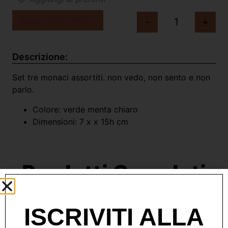
Aggiungi al carrello
-
+
Descrizione:
Set tre monaci assortiti. non vedo, non sento e non
parlo.
Colore: verde menta chiaro
Dimensioni: 7 x x 15h cm
Prodotti Correlati
ISCRIVITI ALLA