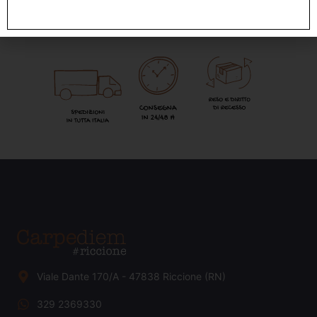
Viale Dante 170/A - 47838 Riccione (RN)
329 2369330