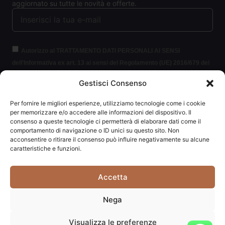
aggiornato su tutte le novità e offerte.
Autorizzo al TRATTAMENTO DATI PERSONALI AI SENSI
dell'Informativa ex art. 13 ai sensi del Regolamento (UE) 2016/679 del
Parlamento europeo e del Consiglio, del 27 aprile 2016, relativo alla
Gestisci Consenso
protezione delle persone fisiche con riguardo al trattamento dei dati
personali (per brevità GDPR 2016/679).
Clicca per leggere le
Per fornire le migliori esperienze, utilizziamo tecnologie come i cookie
informazioni.
per memorizzare e/o accedere alle informazioni del dispositivo. Il
consenso a queste tecnologie ci permetterà di elaborare dati come il
comportamento di navigazione o ID unici su questo sito. Non
ISCRIVITI ALLA NEWSLETTER
acconsentire o ritirare il consenso può influire negativamente su alcune
caratteristiche e funzioni.
Accetta
Carpediem di Traversa Monia | P.IVA: 03415840408 | REA:
Nega
RN-292037
Visualizza le preferenze