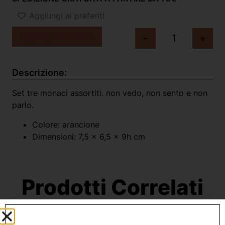
Aggiungi ai preferiti
Aggiungi al carrello
-
+
Descrizione:
Set tre monaci assortiti. non vedo, non sento e non
parlo.
Colore: arancione
Dimensioni: 7,5 x 6,5 x 9h cm
Prodotti Correlati