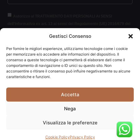
Autorizzo al TRATTAMENTO DATI PERSONALI AI SENSI
dell'Informativa ex art. 13 ai sensi del Regolamento (UE) 2016/679 del
Parlamento europeo e del Consiglio, del 27 aprile 2016, relativo alla
Gestisci Consenso
protezione delle persone fisiche con riguardo al trattamento dei dati
personali (per brevità GDPR 2016/679).
Clicca per leggere le
Per fornire le migliori esperienze, utilizziamo tecnologie come i cookie
informazioni.
per memorizzare e/o accedere alle informazioni del dispositivo. Il
consenso a queste tecnologie ci permetterà di elaborare dati come il
comportamento di navigazione o ID unici su questo sito. Non
ISCRIVITI ALLA NEWSLETTER
acconsentire o ritirare il consenso può influire negativamente su alcune
caratteristiche e funzioni.
Accetta
Carpediem di Traversa Monia | P.IVA: 03415840408 | REA:
Nega
RN-292037
Visualizza le preferenze
Website powered by
Studio99
Cookie Policy
Privacy Policy