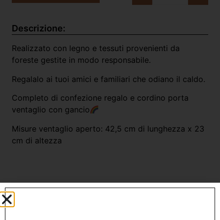
Descrizione:
Realizzato con legno e tessuti provenienti da
foreste gestite in modo responsabile.
Regalalo ai tuoi amici e familiari che odiano il caldo.
Completo di confezione regalo e cordino porta
ventaglio con gancio
Misure ventaglio aperto: 42,5 cm di lunghezza x 23
cm di altezza
Prodotti Correlati