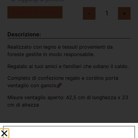
Aggiungi al carrello
-
+
Descrizione:
Realizzato con legno e tessuti provenienti da
foreste gestite in modo responsabile
.
Regalalo ai tuoi amici e familiari che odiano il caldo.
Completo di confezione regalo e cordino porta
ventaglio con gancio
Misure ventaglio aperto: 42,5 cm di lunghezza x 23
cm di altezza