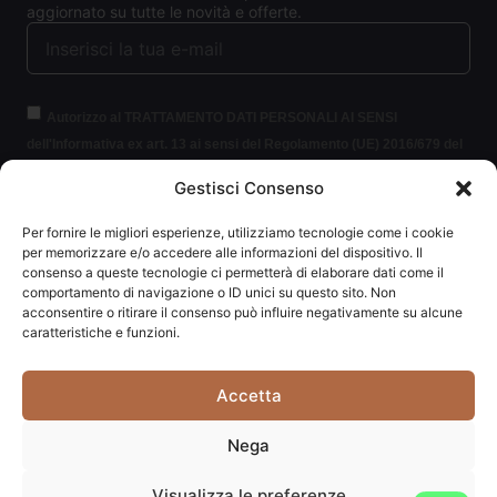
aggiornato su tutte le novità e offerte.
Autorizzo al TRATTAMENTO DATI PERSONALI AI SENSI
dell'Informativa ex art. 13 ai sensi del Regolamento (UE) 2016/679 del
Parlamento europeo e del Consiglio, del 27 aprile 2016, relativo alla
Gestisci Consenso
protezione delle persone fisiche con riguardo al trattamento dei dati
personali (per brevità GDPR 2016/679).
Clicca per leggere le
Per fornire le migliori esperienze, utilizziamo tecnologie come i cookie
informazioni.
per memorizzare e/o accedere alle informazioni del dispositivo. Il
consenso a queste tecnologie ci permetterà di elaborare dati come il
comportamento di navigazione o ID unici su questo sito. Non
ISCRIVITI ALLA NEWSLETTER
acconsentire o ritirare il consenso può influire negativamente su alcune
caratteristiche e funzioni.
Accetta
Carpediem di Traversa Monia | P.IVA: 03415840408 | REA:
Nega
RN-292037
Visualizza le preferenze