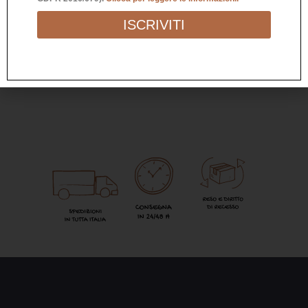
10,00
€
ISCRIVITI