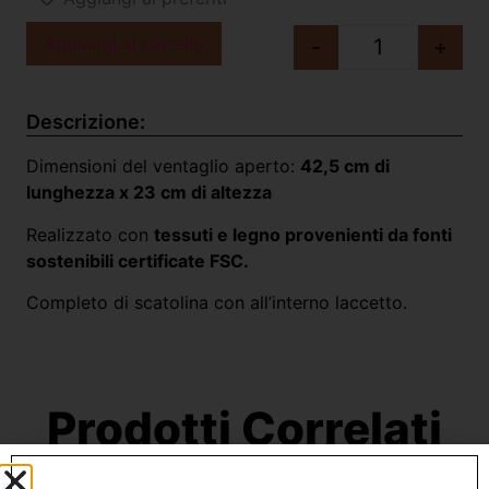
Aggiungi al carrello
-
+
Descrizione:
Dimensioni del ventaglio aperto:
42,5 cm di
lunghezza x 23 cm di altezza
Realizzato con
tessuti e legno provenienti da fonti
sostenibili certificate FSC.
Completo di scatolina con all’interno laccetto.
Prodotti Correlati