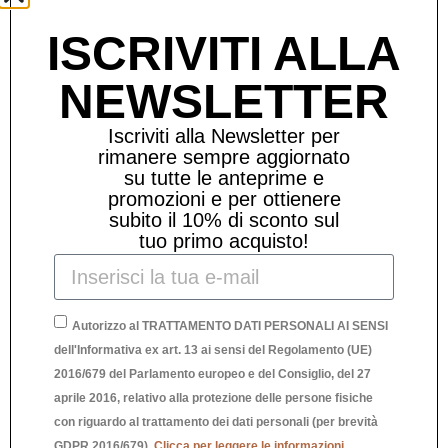
ISCRIVITI ALLA
NEWSLETTER
Iscriviti alla Newsletter per
rimanere sempre aggiornato
su tutte le anteprime e
promozioni e per ottienere
subito il 10% di sconto sul
tuo primo acquisto!
Autorizzo al TRATTAMENTO DATI PERSONALI AI SENSI
dell'Informativa ex art. 13 ai sensi del Regolamento (UE)
2016/679 del Parlamento europeo e del Consiglio, del 27
aprile 2016, relativo alla protezione delle persone fisiche
V
VENTAGLIO “IT’S FUCKING HOT” BLUE
con riguardo al trattamento dei dati personali (per brevità
GDPR 2016/679).
Clicca per leggere le informazioni.