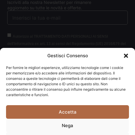
Iscriviti alla nostra Newsletter per rimanere
aggiornato su tutte le novità e offerte.
Autorizzo al TRATTAMENTO DATI PERSONALI AI SENSI
dell'Informativa ex art. 13 ai sensi del Regolamento (UE) 2016/679 del
Parlamento europeo e del Consiglio, del 27 aprile 2016, relativo alla
Gestisci Consenso
protezione delle persone fisiche con riguardo al trattamento dei dati
personali (per brevità GDPR 2016/679).
Clicca per leggere le
Per fornire le migliori esperienze, utilizziamo tecnologie come i cookie
informazioni.
per memorizzare e/o accedere alle informazioni del dispositivo. Il
consenso a queste tecnologie ci permetterà di elaborare dati come il
comportamento di navigazione o ID unici su questo sito. Non
ISCRIVITI ALLA NEWSLETTER
acconsentire o ritirare il consenso può influire negativamente su alcune
caratteristiche e funzioni.
Accetta
Carpediem di Traversa Monia | P.IVA: 03415840408 | REA:
Nega
RN-292037