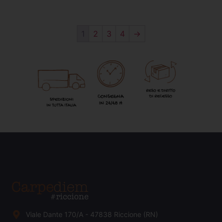
1
2
3
4
→
Viale Dante 170/A - 47838 Riccione (RN)