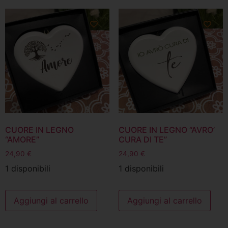
CUORE IN LEGNO
CUORE IN LEGNO “AVRO’
“AMORE”
CURA DI TE”
24,90
€
24,90
€
1 disponibili
1 disponibili
Aggiungi al carrello
Aggiungi al carrello