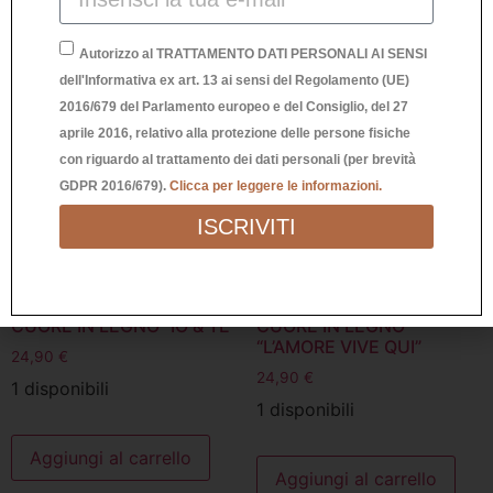
Autorizzo al TRATTAMENTO DATI PERSONALI AI SENSI
dell'Informativa ex art. 13 ai sensi del Regolamento (UE)
2016/679 del Parlamento europeo e del Consiglio, del 27
aprile 2016, relativo alla protezione delle persone fisiche
con riguardo al trattamento dei dati personali (per brevità
GDPR 2016/679).
Clicca per leggere le informazioni.
ISCRIVITI
CUORE IN LEGNO “IO & TE”
CUORE IN LEGNO
“L’AMORE VIVE QUI”
24,90
€
24,90
€
1 disponibili
1 disponibili
Aggiungi al carrello
Aggiungi al carrello