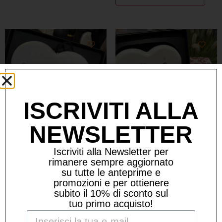
ISCRIVITI ALLA
NEWSLETTER
CUORE IN LEGNO “GLI
CUORE IN LEGNO “IL SOLE
Iscriviti alla Newsletter per
AMICI…”
SPLENDE”
rimanere sempre aggiornato
24,90
€
24,90
€
su tutte le anteprime e
promozioni e per ottienere
1 disponibili
1 disponibili
subito il 10% di sconto sul
tuo primo acquisto!
Aggiungi al carrello
Aggiungi al carrello